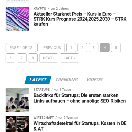
KRYPTO
vor 2 Jahren
Aktueller Starknet Preis – Kurs in Euro –
STRK Kurs Prognose 2024,2025,2030 – STRK
kaufen
PAGE 4 OF 12
‹ PREVIOUS
1
2
3
4
5
6
7
8
NEXT ›
LAST »
LATEST
TRENDING
VIDEOS
STARTUPS
vor 6 Tagen
Backlinks für Startups: Die ersten starken
Links aufbauen – ohne unnötige SEO-Risiken
WIRTSCHAFT
vor 2 Wochen
Wirtschaftsdetektei für Startups: Kosten in DE
& AT