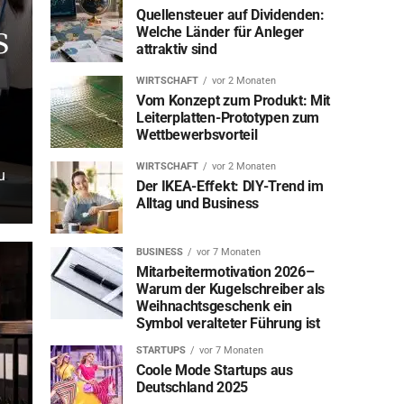
Quellensteuer auf Dividenden:
s
Welche Länder für Anleger
attraktiv sind
WIRTSCHAFT
vor 2 Monaten
Vom Konzept zum Produkt: Mit
Leiterplatten-Prototypen zum
Wettbewerbsvorteil
WIRTSCHAFT
vor 2 Monaten
u
Der IKEA-Effekt: DIY-Trend im
Alltag und Business
BUSINESS
vor 7 Monaten
Mitarbeitermotivation 2026–
Warum der Kugelschreiber als
Weihnachtsgeschenk ein
Symbol veralteter Führung ist
STARTUPS
vor 7 Monaten
Coole Mode Startups aus
Deutschland 2025