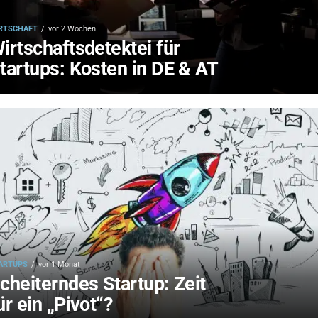
RTSCHAFT
vor 2 Wochen
irtschaftsdetektei für
tartups: Kosten in DE & AT
ARTUPS
vor 1 Monat
cheiterndes Startup: Zeit
ür ein „Pivot“?