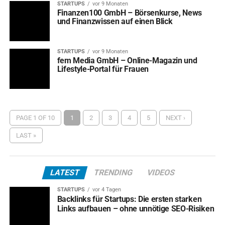
STARTUPS
vor 9 Monaten
Finanzen100 GmbH – Börsenkurse, News
und Finanzwissen auf einen Blick
STARTUPS
vor 9 Monaten
fem Media GmbH – Online-Magazin und
Lifestyle-Portal für Frauen
PAGE 1 OF 10
1
2
3
4
5
NEXT ›
LAST »
LATEST
TRENDING
VIDEOS
STARTUPS
vor 4 Tagen
Backlinks für Startups: Die ersten starken
Links aufbauen – ohne unnötige SEO-Risiken