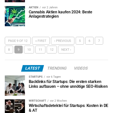
AKTIEN
vor 2 Jahren
Cannabis Aktien kaufen 2024: Beste
Anlagestrategien
PAGE 9 OF 12
« FIRST
‹ PREVIOUS
5
6
7
8
9
10
11
12
NEXT ›
LATEST
TRENDING
VIDEOS
STARTUPS
vor 6 Tagen
Backlinks für Startups: Die ersten starken
Links aufbauen – ohne unnötige SEO-Risiken
WIRTSCHAFT
vor 2 Wochen
Wirtschaftsdetektei für Startups: Kosten in DE
& AT