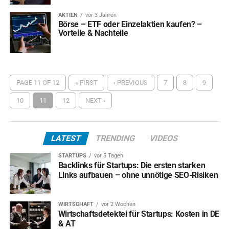
AKTIEN
vor 3 Jahren
Börse – ETF oder Einzelaktien kaufen? –
Vorteile & Nachteile
PAGE 11 OF 12
« FIRST
‹ PREVIOUS
7
8
9
10
11
12
NEXT ›
LATEST
TRENDING
VIDEOS
STARTUPS
vor 5 Tagen
Backlinks für Startups: Die ersten starken
Links aufbauen – ohne unnötige SEO-Risiken
WIRTSCHAFT
vor 2 Wochen
Wirtschaftsdetektei für Startups: Kosten in DE
& AT