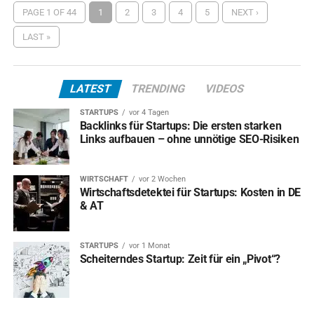
PAGE 1 OF 44
1
2
3
4
5
NEXT ›
LAST »
LATEST
TRENDING
VIDEOS
STARTUPS
vor 4 Tagen
Backlinks für Startups: Die ersten starken
Links aufbauen – ohne unnötige SEO-Risiken
WIRTSCHAFT
vor 2 Wochen
Wirtschaftsdetektei für Startups: Kosten in DE
& AT
STARTUPS
vor 1 Monat
Scheiterndes Startup: Zeit für ein „Pivot“?