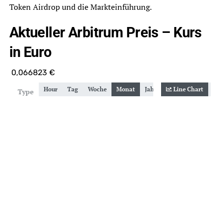
Token Airdrop und die Markteinführung.
Aktueller Arbitrum Preis – Kurs
in Euro
0,066823
€
Hour
Tag
Woche
Monat
Jahr
Gesamt
Line Chart
Zoom
Type