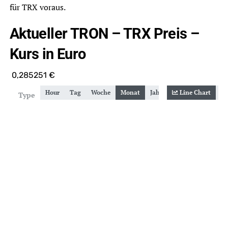
für TRX voraus.
Aktueller TRON – TRX Preis –
Kurs in Euro
0,285251
€
Hour
Tag
Woche
Monat
Jahr
Gesamt
Line Chart
Zoom
Type