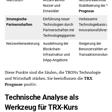
Wachstum
Anzahl aktiver
Netzwerkaktivität un
Nutzer und
Stabilisierung der
TR
Entwickler
Prognose
Strategische
Einführung neuer
Verbesserte
Partnerschaften
Technologien durch
Technologiebasis un
Partnerschaften mit
Innovationsführersch
Technologiegiganten
Netzwerkerweiterung
Ausdehnung der
Steigerung der
Blockchain-
Benutzerzahlen und
Infrastruktur und
Transaktionsvolumin
DApp-Angebote
Diese Punkte sind die Säulen, die TRONs Technologie
und Wirtschaft stärken. Sie beeinflussen die
TRX
Prognose
positiv.
Technische Analyse als
Werkzeug für TRX-Kurs