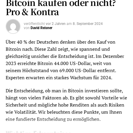
Bitcoin kaufen oder nicht?
Schlüsselerkenntnisse
Pro & Kontra
Die SEC hat kürzlich 11 Spot-Bitcoin-ETFs
genehmigt.
veröffentlicht
vor 2 Jahren
am
8. September 2024
von
David Reisner
In Deutschland sind Bitcoin ETFs aufgrund der
UCITS-Richtlinie derzeit nicht verfügbar.
Über 40 % der Deutschen denken über den Kauf von
Bitcoin nach. Diese Zahl zeigt, wie spannend und
Alternativen wie Bitcoin ETPs oder CFDs stehen
gleichzeitig unsicher die Entscheidung ist. Im Dezember
Anlegern zur Verfügung.
2023 erreichte Bitcoin 44.000 US-Dollar, weit von
Wichtige Anbieter für den Handel mit Bitcoin ETPs
seinem Höchststand von 69.000 US-Dollar entfernt.
sind Finanzen.net Zero, Scalable Capital und
Experten erwarten ein starkes Wachstum für 2024.
eToro.
Die Entscheidung, ob man in Bitcoin investieren sollte,
Der Markt für Bitcoin-ETPs wächst kontinuierlich in
hängt von vielen Faktoren ab. Es gibt sowohl Vorteile wie
Europa.
Sicherheit und mögliche hohe Renditen als auch Risiken
Einführung in Bitcoin ETFs
wie Volatilität. Wir beleuchten diese Punkte, um Ihnen
eine fundierte Entscheidung zu ermöglichen.
Bitcoin ETFs werden immer beliebter bei Investoren, die
in Kryptowährungen investieren wollen. Sie ermöglichen