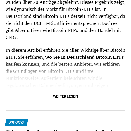
wurden über 20 Anträge abgelehnt. Dieses Ergebnis zeigt,
wie dynamisch der Markt für Bitcoin-ETFs ist. In
Deutschland sind Bitcoin ETFs derzeit nicht verfügbar, da
sie nicht den UCITS-Richtlinien entsprechen. Doch es
gibt Alternativen wie Bitcoin ETPs und den Handel mit
CFDs.
In diesem Artikel erfahren Sie alles Wichtige über Bitcoin
ETFs. Sie erfahren,
wo Sie in Deutschland Bitcoin ETFs
kaufen können
, und die besten Anbieter. Wir erklären
die Grundlagen von Bitcoin ETFs und ihre
Funktionsweise. Außerdem beleuchten wir die
regulatorischen Rahmenbedingungen und zeigen
Optionen für Investoren in Deutschland auf.
WEITERLESEN
Seien Sie gespannt auf die neuesten Informationen zu
Anbietern, regulatorischen Veränderungen und den
verschiedenen Möglichkeiten, in Bitcoin zu investieren.
KRYPTO