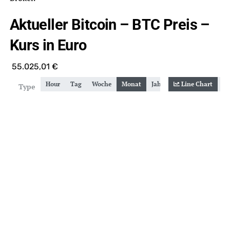
Aktueller Bitcoin – BTC Preis –
Kurs in Euro
55.025,01
€
Hour
Tag
Woche
Monat
Jahr
Gesamt
Line Chart
Zoom
Type