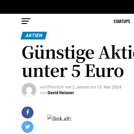
STARTUPS
AKTIEN
Günstige Akti
unter 5 Euro
veröffentlicht
vor 2 Jahren
am
15. Mai 2024
von
David Reisner