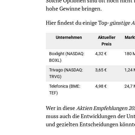
Solche Optionen sind oft noch nicht 
hohe Gewinne bringen.
Hier findest du einige Top-
günstige A
Unternehmen
Aktueller
Markt
Preis
Boxlight (NASDAQ:
4,32 €
180 M
BOXL)
Trivago (NASDAQ:
3,65 €
1,24 
TRVG)
Telefonica (BME:
4,98 €
24,7 
TEF)
Wer in diese
Aktien Empfehlungen 20
muss auch die Entwicklungen der Unt
und gezielten Entscheidungen könnte