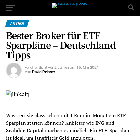
AKTIEN
Bester Broker für ETF
Sparpläne – Deutschland
Tipps
veröffentlicht
vor 2 Jahren
am
15. Mai 2024
von
David Reisner
Wussten Sie, dass schon mit 1 Euro im Monat ein ETF-
Sparplan starten können? Anbieter wie ING und
Scalable Capital
machen es möglich. Ein ETF-Sparplan
ist ideal, um langfristig Geld anzulegen.