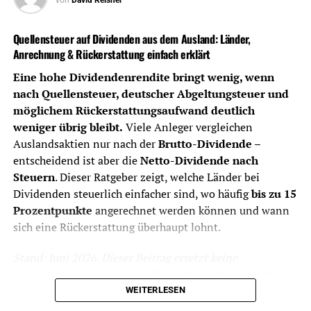
Depotkosten
Niedrige Ordergebühren sind wichtig,
aber nicht allein entscheidend. Auch
Quellensteuer auf Dividenden aus dem Ausland: Länder,
Depotführung,
Anrechnung & Rückerstattung einfach erklärt
Handelsplatzgebühren,
Sparplankosten und
Eine hohe Dividendenrendite bringt wenig, wenn
Währungsumrechnung zählen.
nach Quellensteuer, deutscher Abgeltungsteuer und
möglichem Rückerstattungsaufwand deutlich
Dividendenabrechnung
Ein gutes Dividenden-Depot sollte
weniger übrig bleibt.
Viele Anleger vergleichen
Ausschüttungen, Steuern und Erträge
Auslandsaktien nur nach der
Brutto-Dividende
–
übersichtlich dokumentieren.
entscheidend ist aber die
Netto-Dividende nach
Quellensteuer
Bei Auslandsdividenden ist wichtig, ob
Steuern
. Dieser Ratgeber zeigt, welche Länder bei
der Broker Quellensteuer sauber
Dividenden steuerlich einfacher sind, wo häufig
bis zu 15
ausweist, anrechenbare Beträge
Prozentpunkte
angerechnet werden können und wann
berücksichtigt und nötige Unterlagen
sich eine Rückerstattung überhaupt lohnt.
bereitstellt.
Auslandsaktien
Für britische, singapurische,
Stand: Juni 2026. Dieser Beitrag ersetzt keine
australische, brasilianische,
Steuerberatung, sondern hilft bei der ersten Einordnung
spanische, japanische oder US-Aktien
für Privatanleger mit Depot in Deutschland.
WEITERLESEN
sind Handelsplätze, Währung und
Steuerdokumente entscheidend.