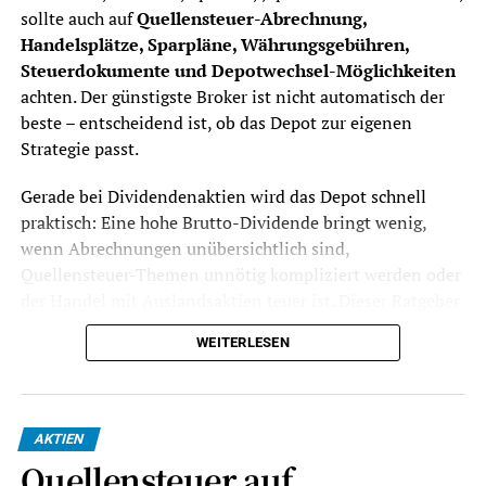
sollte auch auf
Quellensteuer-Abrechnung,
Handelsplätze, Sparpläne, Währungsgebühren,
Steuerdokumente und Depotwechsel-Möglichkeiten
achten. Der günstigste Broker ist nicht automatisch der
beste – entscheidend ist, ob das Depot zur eigenen
Strategie passt.
Gerade bei Dividendenaktien wird das Depot schnell
praktisch: Eine hohe Brutto-Dividende bringt wenig,
wenn Abrechnungen unübersichtlich sind,
Quellensteuer-Themen unnötig kompliziert werden oder
der Handel mit Auslandsaktien teuer ist. Dieser Ratgeber
zeigt, worauf Anleger achten sollten, bevor sie ein
WEITERLESEN
Dividenden-Depot eröffnen oder ihr bestehendes Depot
wechseln.
Stand: Juli 2026.
Dieser Beitrag ist keine
AKTIEN
Anlageberatung und keine Steuerberatung, sondern eine
Quellensteuer auf
Orientierung für Privatanleger in Deutschland.