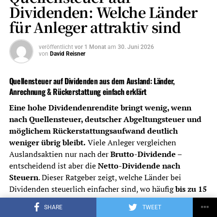
Dividenden: Welche Länder
Das Wichtigste in Kürze – Kosten
für Anleger attraktiv sind
und Steuern
veröffentlicht
vor 1 Monat
am
30. Juni 2026
von
David Reisner
Depotkosten
Niedrige Ordergebühren sind wichtig,
aber nicht allein entscheidend. Auch
Quellensteuer auf Dividenden aus dem Ausland: Länder,
Depotführung,
Anrechnung & Rückerstattung einfach erklärt
Handelsplatzgebühren,
Sparplankosten und
Eine hohe Dividendenrendite bringt wenig, wenn
Währungsumrechnung zählen.
nach Quellensteuer, deutscher Abgeltungsteuer und
möglichem Rückerstattungsaufwand deutlich
Dividendenabrechnung
Ein gutes Dividenden-Depot sollte
weniger übrig bleibt.
Viele Anleger vergleichen
Ausschüttungen, Steuern und Erträge
Auslandsaktien nur nach der
Brutto-Dividende
–
übersichtlich dokumentieren.
entscheidend ist aber die
Netto-Dividende nach
Quellensteuer
Bei Auslandsdividenden ist wichtig, ob
Steuern
. Dieser Ratgeber zeigt, welche Länder bei
der Broker Quellensteuer sauber
Dividenden steuerlich einfacher sind, wo häufig
bis zu 15
ausweist, anrechenbare Beträge
Prozentpunkte
angerechnet werden können und wann
berücksichtigt und nötige Unterlagen
SHARE
TWEET
sich eine Rückerstattung überhaupt lohnt.
bereitstellt.