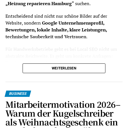
„Heizung reparieren Hamburg“
suchen.
Entscheidend sind nicht nur schöne Bilder auf der
Website, sondern
Google Unternehmensprofil,
Bewertungen, lokale Inhalte, klare Leistungen,
technische Sauberkeit und Vertrauen
.
Für Handwerksbetriebe geht es bei Local SEO nicht um
abstrakte Reichweite. Es geht um konkrete Anfragen:
Telefonate, Kontaktformulare, Angebotsanfragen,
WEITERLESEN
Notdienste, Beratungstermine und wiederkehrende
Kunden in der Region. Wer lokal besser gefunden wird,
muss weniger abhängig von Empfehlungen, teuren
Anzeigen oder Plattformen sein.
BUSINESS
Mitarbeitermotivation 2026–
Das Wichtigste in Kürze
Warum der Kugelschreiber
Local SEO
Optimierung für regionale Suchanfragen
als Weihnachtsgeschenk ein
wie „Dachdecker Graz“, „Elektriker in der