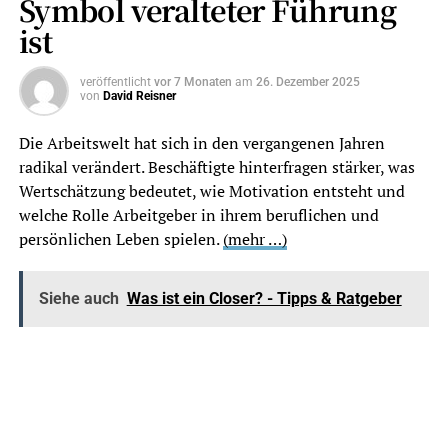
Symbol veralteter Führung
Nähe“ oder „Badsanierung Wien“.
ist
Google
Ein vollständiges, aktuelles Profil ist für
Unternehmensprofil
Handwerker oft der wichtigste lokale
veröffentlicht
vor 7 Monaten
am
26. Dezember 2025
Sichtbarkeitsfaktor.
von
David Reisner
Bewertungen
Gute, echte und aktuelle Bewertungen
schaffen Vertrauen und können die
Die Arbeitswelt hat sich in den vergangenen Jahren
Entscheidung für einen Betrieb stark
radikal verändert. Beschäftigte hinterfragen stärker, was
beeinflussen.
Wertschätzung bedeutet, wie Motivation entsteht und
welche Rolle Arbeitgeber in ihrem beruflichen und
Lokale
Jede wichtige Leistung sollte klar erklärt
persönlichen Leben spielen.
(mehr …)
Leistungsseiten
werden: mit Ort, Problem, Lösung, Ablauf,
Kostenfaktoren und Kontaktmöglichkeit.
Vertrauen
Meisterbetrieb, Referenzen, Fotos, echte
Siehe auch
Was ist ein Closer? - Tipps & Ratgeber
Ansprechpartner, Zertifikate und
transparente Angaben sind für
Handwerker besonders wichtig.
Abschlussziel
Nicht mehr Besucher allein, sondern mehr
qualifizierte Anfragen aus dem eigenen
Einzugsgebiet.