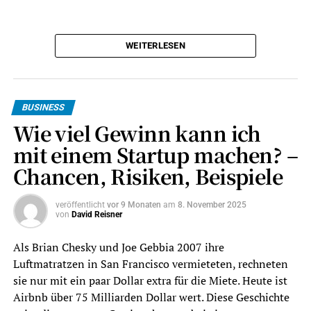
Warum Local SEO für Handwerker so
WEITERLESEN
wichtig ist
Handwerksleistungen werden selten deutschlandweit
gesucht. Wer einen Wasserschaden hat, eine neue
BUSINESS
Heizung braucht oder eine Fassade streichen lassen
Wie viel Gewinn kann ich
möchte, sucht einen Anbieter in der Nähe. Genau hier
mit einem Startup machen? –
entscheidet lokale Sichtbarkeit darüber, ob ein Betrieb
überhaupt in die engere Auswahl kommt.
Chancen, Risiken, Beispiele
Google selbst erklärt, dass lokale Ergebnisse vor allem
veröffentlicht
vor 9 Monaten
am
8. November 2025
anhand von Relevanz, Entfernung und Bekanntheit
von
David Reisner
bewertet werden. Für Handwerker bedeutet das: Google
Als Brian Chesky und Joe Gebbia 2007 ihre
muss verstehen,
welche Leistungen
ein Betrieb
Luftmatratzen in San Francisco vermieteten, rechneten
anbietet,
wo
er tätig ist und
warum
er vertrauenswürdig
sie nur mit ein paar Dollar extra für die Miete. Heute ist
ist.
Airbnb über 75 Milliarden Dollar wert. Diese Geschichte