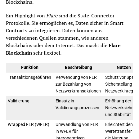
Blockchains.
Ein Highlight von
Flare
sind die State-Connector-
Protokolle. Sie ermöglichen es, Daten sicher in Smart
Contracts zu integrieren. Daten können aus
verschiedenen Quellen stammen, wie anderen
Blockchains oder dem Internet. Das macht die
Flare
Blockchain
sehr flexibel.
Funktion
Beschreibung
Nutzen
Transaktionsgebühren
Verwendung von FLR
Schutz vor Spam,
zur Bezahlung von
Sicherstellung vo
Netzwerktransaktionen
Netzwerkintegrit
Validierung
Einsatz in
Erhöhung der
Validierungsprozessen
Netzwerksicherhe
und Stabilität
Wrapped FLR (WFLR)
Umwandlung von FLR
Erleichtert den
in WFLR für
Wertetransfer un
interoperativen
die Nutzung