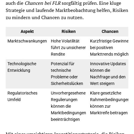
auch die
Chancen bei FLR
sorgfältig prüfen. Eine kluge
Strategie und laufende Marktbeobachtung helfen, Risiken
zu mindern und Chancen zu nutzen.
Aspekt
Risiken
Chancen
Marktschwankungen
Hohe Volatilität
Kurzfristige Gewinne
führt zu unsicherer
bei positiven
Rendite
Markttrends möglich
Technologische
Potenzial für
Innovative Updates
Entwicklung
technische
können die
Probleme oder
Nachfrage und den
Sicherheitslücken
Wert steigern
Regulatorisches
Unvorhergesehene
Klare gesetzliche
Umfeld
Regulierungen
Rahmenbedingungen
können die
können zur
Marktbedingungen
Marktreife beitragen
beeinträchtigen
Mit einer umsichtigen Investitionsstrategie, die Risiken