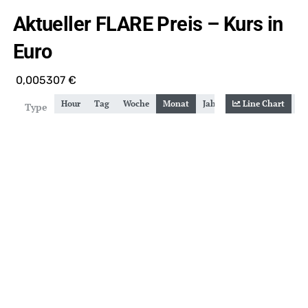
Aktueller FLARE Preis – Kurs in
Euro
0,005307
€
Hour
Tag
Woche
Monat
Jahr
Gesamt
Line Chart
Zoom
Type