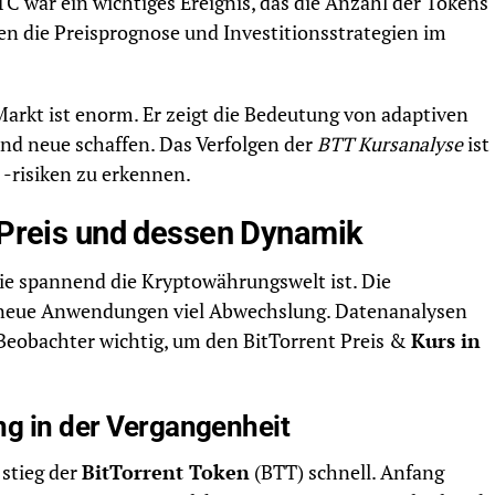
war ein wichtiges Ereignis, das die Anzahl der Tokens
sen die Preisprognose und Investitionsstrategien im
arkt ist enorm. Er zeigt die Bedeutung von adaptiven
nd neue schaffen. Das Verfolgen der
BTT Kursanalyse
ist
-risiken zu erkennen.
t Preis und dessen Dynamik
 wie spannend die Kryptowährungswelt ist. Die
 neue Anwendungen viel Abwechslung. Datenanalysen
Beobachter wichtig, um den BitTorrent Preis &
Kurs in
ng in der Vergangenheit
stieg der
BitTorrent Token
(BTT) schnell. Anfang