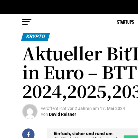
STARTUPS
KRYPTO
Aktueller Bit
in Euro – BT
2024,2025,20
veröffentlicht
vor 2 Jahren
am
17. Mai 2024
von
David Reisner