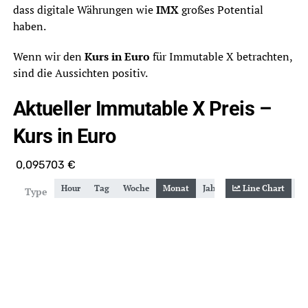
dass digitale Währungen wie
IMX
großes Potential
haben.
Wenn wir den
Kurs in Euro
für Immutable X betrachten,
sind die Aussichten positiv.
Aktueller Immutable X Preis –
Kurs in Euro
0,095703
€
Hour
Tag
Woche
Monat
Jahr
Gesamt
Line Chart
Zoom
Type