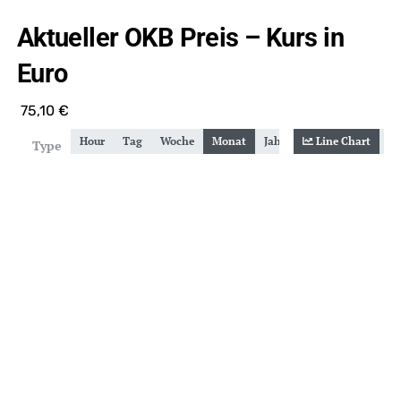
Aktueller OKB Preis – Kurs in
Euro
75,10
€
Hour
Tag
Woche
Monat
Jahr
Gesamt
Line Chart
Zoom
Type