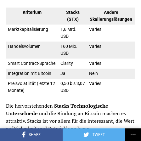
Kriterium
Stacks
Andere
(STX)
Skalierungslösungen
Marktkapitalisierung
1,6 Mrd.
Varies
USD
Handelsvolumen
160 Mio.
Varies
USD
Smart Contract-Sprache
Clarity
Varies
Integration mit Bitcoin
Ja
Nein
Preisvolatilität (letzte 12
0,50 bis 3,07
Varies
Monate)
USD
Die hervorstehenden
Stacks Technologische
Unterschiede
und die Bindung an Bitcoin machen es
attraktiv. Stacks ist vor allem für die interessant, die Wert
auf Sicherheit und Entwicklung legen.
SHARE
TWEET