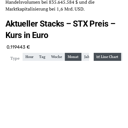
Handelsvolumen bei 835.645.584 $ und die
Marktkapitalisierung bei 1,6 Mrd. USD.
Aktueller Stacks – STX Preis –
Kurs in Euro
0,119443
€
Hour
Tag
Woche
Monat
Jahr
Gesamt
Line Chart
Zoom
Type