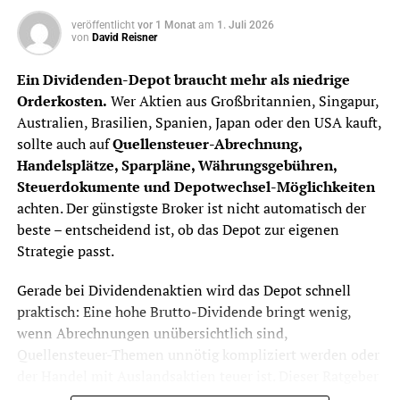
veröffentlicht
vor 1 Monat
am
1. Juli 2026
von
David Reisner
Ein Dividenden-Depot braucht mehr als niedrige
Orderkosten.
Wer Aktien aus Großbritannien, Singapur,
Australien, Brasilien, Spanien, Japan oder den USA kauft,
sollte auch auf
Quellensteuer-Abrechnung,
Handelsplätze, Sparpläne, Währungsgebühren,
Steuerdokumente und Depotwechsel-Möglichkeiten
achten. Der günstigste Broker ist nicht automatisch der
beste – entscheidend ist, ob das Depot zur eigenen
Strategie passt.
Gerade bei Dividendenaktien wird das Depot schnell
praktisch: Eine hohe Brutto-Dividende bringt wenig,
wenn Abrechnungen unübersichtlich sind,
Quellensteuer-Themen unnötig kompliziert werden oder
der Handel mit Auslandsaktien teuer ist. Dieser Ratgeber
zeigt, worauf Anleger achten sollten, bevor sie ein