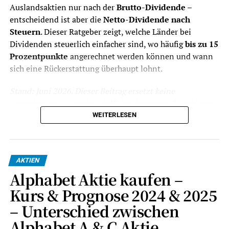
Auslandsaktien nur nach der
Brutto-Dividende
–
übersichtlich dokumentieren.
entscheidend ist aber die
Netto-Dividende nach
Quellensteuer
Bei Auslandsdividenden ist wichtig, ob
Steuern
. Dieser Ratgeber zeigt, welche Länder bei
der Broker Quellensteuer sauber
Dividenden steuerlich einfacher sind, wo häufig
bis zu 15
ausweist, anrechenbare Beträge
Prozentpunkte
angerechnet werden können und wann
berücksichtigt und nötige Unterlagen
sich eine Rückerstattung überhaupt lohnt.
bereitstellt.
Auslandsaktien
Für britische, singapurische,
Stand: Juni 2026. Dieser Beitrag ersetzt keine
australische, brasilianische,
Steuerberatung, sondern hilft bei der ersten Einordnung
spanische, japanische oder US-Aktien
für Privatanleger mit Depot in Deutschland.
WEITERLESEN
sind Handelsplätze, Währung und
Steuerdokumente entscheidend.
Das Wichtigste zur Quellensteuer
ETFs
ETF-Sparpläne können ein Dividenden-
auf Dividenden in Kürze
Depot stabilisieren, sollten aber nach
AKTIEN
Kosten, Fondsdomizil,
Alphabet Aktie kaufen –
Ausschüttungsart und langfristiger
Deutsche
Auf Kapitalerträge fallen grundsätzlich
25 %
Kurs & Prognose 2024 & 2025
Strategie gewählt werden.
Steuer
Abgeltungsteuer
an, zusätzlich
– Unterschied zwischen
Depotwechsel
Ein Wechsel lohnt sich, wenn laufende
Solidaritätszuschlag und gegebenenfalls
Kosten, schlechte Steuerunterlagen
Kirchensteuer.
Alphabet A & C Aktie