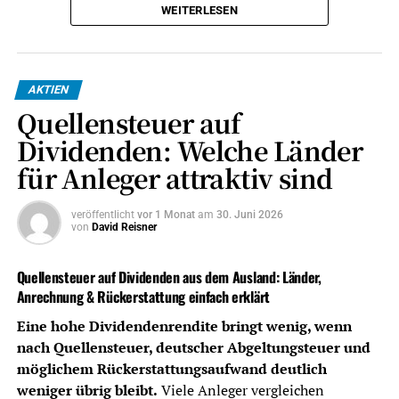
WEITERLESEN
Dividenden-Depot eröffnen oder ihr bestehendes Depot
wechseln.
Stand: Juli 2026.
Dieser Beitrag ist keine
AKTIEN
Anlageberatung und keine Steuerberatung, sondern eine
Quellensteuer auf
Orientierung für Privatanleger in Deutschland.
Dividenden: Welche Länder
Das Wichtigste in Kürze – Kosten
für Anleger attraktiv sind
und Steuern
veröffentlicht
vor 1 Monat
am
30. Juni 2026
von
David Reisner
Depotkosten
Niedrige Ordergebühren sind wichtig,
aber nicht allein entscheidend. Auch
Quellensteuer auf Dividenden aus dem Ausland: Länder,
Depotführung,
Anrechnung & Rückerstattung einfach erklärt
Handelsplatzgebühren,
Sparplankosten und
Eine hohe Dividendenrendite bringt wenig, wenn
Währungsumrechnung zählen.
nach Quellensteuer, deutscher Abgeltungsteuer und
möglichem Rückerstattungsaufwand deutlich
Dividendenabrechnung
Ein gutes Dividenden-Depot sollte
weniger übrig bleibt.
Viele Anleger vergleichen
Ausschüttungen, Steuern und Erträge