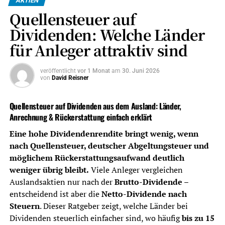
AKTIEN
Anlageberatung und keine Steuerberatung, sondern eine
Quellensteuer auf
Orientierung für Privatanleger in Deutschland.
Dividenden: Welche Länder
Das Wichtigste in Kürze – Kosten
für Anleger attraktiv sind
und Steuern
veröffentlicht
vor 1 Monat
am
30. Juni 2026
von
David Reisner
Depotkosten
Niedrige Ordergebühren sind wichtig,
aber nicht allein entscheidend. Auch
Quellensteuer auf Dividenden aus dem Ausland: Länder,
Depotführung,
Anrechnung & Rückerstattung einfach erklärt
Handelsplatzgebühren,
Sparplankosten und
Eine hohe Dividendenrendite bringt wenig, wenn
Währungsumrechnung zählen.
nach Quellensteuer, deutscher Abgeltungsteuer und
möglichem Rückerstattungsaufwand deutlich
Dividendenabrechnung
Ein gutes Dividenden-Depot sollte
weniger übrig bleibt.
Viele Anleger vergleichen
Ausschüttungen, Steuern und Erträge
Auslandsaktien nur nach der
Brutto-Dividende
–
übersichtlich dokumentieren.
entscheidend ist aber die
Netto-Dividende nach
Quellensteuer
Bei Auslandsdividenden ist wichtig, ob
Steuern
. Dieser Ratgeber zeigt, welche Länder bei
der Broker Quellensteuer sauber
Dividenden steuerlich einfacher sind, wo häufig
bis zu 15
ausweist, anrechenbare Beträge