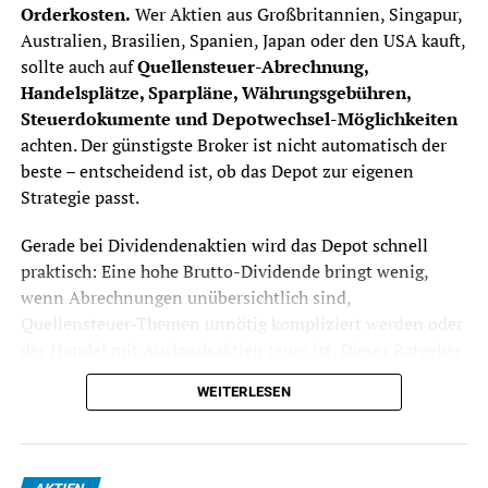
Orderkosten.
Wer Aktien aus Großbritannien, Singapur,
Australien, Brasilien, Spanien, Japan oder den USA kauft,
sollte auch auf
Quellensteuer-Abrechnung,
Handelsplätze, Sparpläne, Währungsgebühren,
Steuerdokumente und Depotwechsel-Möglichkeiten
achten. Der günstigste Broker ist nicht automatisch der
beste – entscheidend ist, ob das Depot zur eigenen
Strategie passt.
Gerade bei Dividendenaktien wird das Depot schnell
praktisch: Eine hohe Brutto-Dividende bringt wenig,
wenn Abrechnungen unübersichtlich sind,
Quellensteuer-Themen unnötig kompliziert werden oder
der Handel mit Auslandsaktien teuer ist. Dieser Ratgeber
zeigt, worauf Anleger achten sollten, bevor sie ein
WEITERLESEN
Dividenden-Depot eröffnen oder ihr bestehendes Depot
wechseln.
Stand: Juli 2026.
Dieser Beitrag ist keine