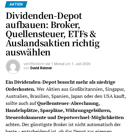
AKTIEN
Dividenden-Depot
aufbauen: Broker,
Quellensteuer, ETFs &
Auslandsaktien richtig
auswählen
veröffentlicht
vor 1 Monat
am
1. Juli 2026
von
David Reisner
Ein Dividenden-Depot braucht mehr als niedrige
Orderkosten.
Wer Aktien aus Großbritannien, Singapur,
Australien, Brasilien, Spanien, Japan oder den USA kauft,
sollte auch auf
Quellensteuer-Abrechnung,
Handelsplätze, Sparpläne, Währungsgebühren,
Steuerdokumente und Depotwechsel-Möglichkeiten
achten. Der günstigste Broker ist nicht automatisch der
beste – entscheidend ist, ob das Depot zur eigenen