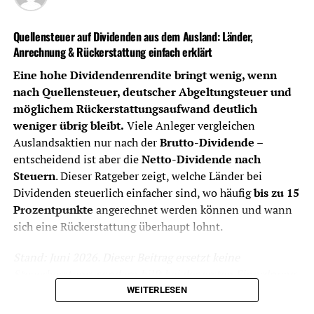
Depotkosten
Niedrige Ordergebühren sind wichtig,
aber nicht allein entscheidend. Auch
Quellensteuer auf Dividenden aus dem Ausland: Länder,
Depotführung,
Anrechnung & Rückerstattung einfach erklärt
Handelsplatzgebühren,
Sparplankosten und
Eine hohe Dividendenrendite bringt wenig, wenn
Währungsumrechnung zählen.
nach Quellensteuer, deutscher Abgeltungsteuer und
möglichem Rückerstattungsaufwand deutlich
Dividendenabrechnung
Ein gutes Dividenden-Depot sollte
weniger übrig bleibt.
Viele Anleger vergleichen
Ausschüttungen, Steuern und Erträge
Auslandsaktien nur nach der
Brutto-Dividende
–
übersichtlich dokumentieren.
entscheidend ist aber die
Netto-Dividende nach
Quellensteuer
Bei Auslandsdividenden ist wichtig, ob
Steuern
. Dieser Ratgeber zeigt, welche Länder bei
der Broker Quellensteuer sauber
Dividenden steuerlich einfacher sind, wo häufig
bis zu 15
ausweist, anrechenbare Beträge
Prozentpunkte
angerechnet werden können und wann
berücksichtigt und nötige Unterlagen
sich eine Rückerstattung überhaupt lohnt.
bereitstellt.
Auslandsaktien
Für britische, singapurische,
Stand: Juni 2026. Dieser Beitrag ersetzt keine
australische, brasilianische,
Steuerberatung, sondern hilft bei der ersten Einordnung
spanische, japanische oder US-Aktien
für Privatanleger mit Depot in Deutschland.
WEITERLESEN
sind Handelsplätze, Währung und
Steuerdokumente entscheidend.