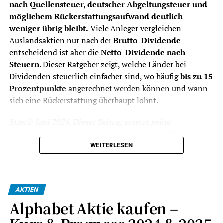
Währungsumrechnung zählen.
nach Quellensteuer, deutscher Abgeltungsteuer und
möglichem Rückerstattungsaufwand deutlich
Dividendenabrechnung
Ein gutes Dividenden-Depot sollte
weniger übrig bleibt.
Viele Anleger vergleichen
Ausschüttungen, Steuern und Erträge
Auslandsaktien nur nach der
Brutto-Dividende
–
übersichtlich dokumentieren.
entscheidend ist aber die
Netto-Dividende nach
Quellensteuer
Bei Auslandsdividenden ist wichtig, ob
Steuern
. Dieser Ratgeber zeigt, welche Länder bei
der Broker Quellensteuer sauber
Dividenden steuerlich einfacher sind, wo häufig
bis zu 15
ausweist, anrechenbare Beträge
Prozentpunkte
angerechnet werden können und wann
berücksichtigt und nötige Unterlagen
sich eine Rückerstattung überhaupt lohnt.
bereitstellt.
Auslandsaktien
Für britische, singapurische,
Stand: Juni 2026. Dieser Beitrag ersetzt keine
australische, brasilianische,
Steuerberatung, sondern hilft bei der ersten Einordnung
spanische, japanische oder US-Aktien
für Privatanleger mit Depot in Deutschland.
WEITERLESEN
sind Handelsplätze, Währung und
Steuerdokumente entscheidend.
Das Wichtigste zur Quellensteuer
ETFs
ETF-Sparpläne können ein Dividenden-
auf Dividenden in Kürze
Depot stabilisieren, sollten aber nach
AKTIEN
Kosten, Fondsdomizil,
Alphabet Aktie kaufen –
Ausschüttungsart und langfristiger
Deutsche
Auf Kapitalerträge fallen grundsätzlich
25 %
Strategie gewählt werden.