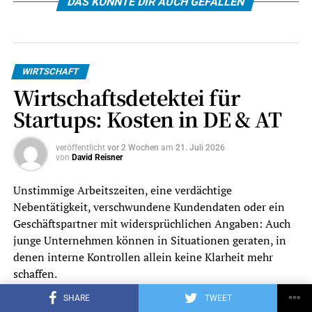
DAS KÖNNTE DIR AUCH GEFALLEN
WIRTSCHAFT
Wirtschaftsdetektei für
Startups: Kosten in DE & AT
veröffentlicht
vor 2 Wochen
am
21. Juli 2026
von
David Reisner
Unstimmige Arbeitszeiten, eine verdächtige
Nebentätigkeit, verschwundene Kundendaten oder ein
Geschäftspartner mit widersprüchlichen Angaben: Auch
junge Unternehmen können in Situationen geraten, in
denen interne Kontrollen allein keine Klarheit mehr
schaffen.
SHARE
TWEET
Eine Wirtschaftsdetektei kann dann bei Recherchen,