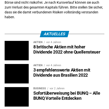
Börse sind nicht risikofrei. Je nach Kursverlauf können sie auch
Eine Detektei wird vor allem dann relevant, wenn
zum Verlust des gesamten Kapitals führen. Bitte stellen Sie sicher,
tatsächliche Anhaltspunkte bestehen, interne Prüfungen
dass sie die damit verbundenen Risiken vollständig verstanden
haben.
nicht ausreichen und verwertbare Tatsachen für weitere
arbeits-, zivil- oder strafrechtliche Schritte benötigt
werden.
AKTUELLES
Regionaler Anbieter oder
AKTIEN
vor 4 Jahren
8 britische Aktien mit hoher
überregionales Netzwerk?
Dividende 2022 ohne Quellensteuer
Der
Standort einer Detektei
kann die Gesamtkosten
AKTIEN
vor 4 Jahren
beeinflussen. Lange Anfahrten, Übernachtungen und
3 empfehlenswerte Aktien mit
zusätzliche Koordinationswege verteuern einen Einsatz,
Dividende aus Brasilien 2022
ohne automatisch die Qualität der Ermittlungen zu
verbessern.
BUSINESS
vor 2 Jahren
Sofortüberweisung bei BUNQ – Alle
Findet der relevante Vorgang im Rhein-Neckar-Raum
BUNQ Vorteile Entdecken
statt, kann beispielsweise eine
Detektei in Düsseldorf
als
regionaler Ansprechpartner geprüft werden. Auf der