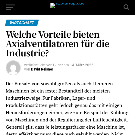
WIRTSCHAFT
Welche Vorteile bieten
Axialventilatoren für die
Industrie?
veröffentlicht
vor 1 Jahr
am
14. März 2025
von
David Reisner
Der Einsatz von sowohl großen als auch kleineren
Maschinen ist ein fester Bestandteil der meisten
Industriezweige. Für Fabriken, Lager- und
Produktionsstätten geht jedoch genau das mit einigen
Herausforderungen einher, wie zum Beispiel der Kühlung
von Maschinen und der Regulierung der Luftfeuchtigkeit.
Generell gilt, dass je leistungsstärker eine Maschine ist,
desto effektiver muss diese auch gekühlt werden. Nicht