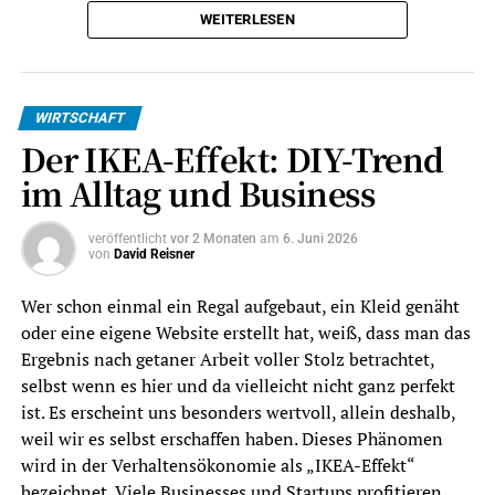
aus. Wer einen Fehler entdeckte, verlor nicht selten
WEITERLESEN
wertvolle Zeit, viel Geld und obendrein einen Teil seines
Marktvorsprungs, was für manche Visionäre das Aus
bedeutete. Doch diese Zeiten sind zum Glück vorbei. Die
Demokratisierung der Fertigungstechnologie hat das
WIRTSCHAFT
Hardware-Prototyping
revolutioniert.
(mehr …)
Der IKEA-Effekt: DIY-Trend
im Alltag und Business
Siehe auch
Mindestlohn im EU-Länder Vergleich
2024
veröffentlicht
vor 2 Monaten
am
6. Juni 2026
von
David Reisner
Wer schon einmal ein Regal aufgebaut, ein Kleid genäht
Wirtschaftsdetektei – worauf achten? (Symbolbild)
oder eine eigene Website erstellt hat, weiß, dass man das
Ergebnis nach getaner Arbeit voller Stolz betrachtet,
Wann kann eine
selbst wenn es hier und da vielleicht nicht ganz perfekt
Wirtschaftsdetektei für
ist. Es erscheint uns besonders wertvoll, allein deshalb,
weil wir es selbst erschaffen haben. Dieses Phänomen
Startups sinnvoll sein?
wird in der Verhaltensökonomie als „IKEA-Effekt“
bezeichnet. Viele Businesses und Startups profitieren