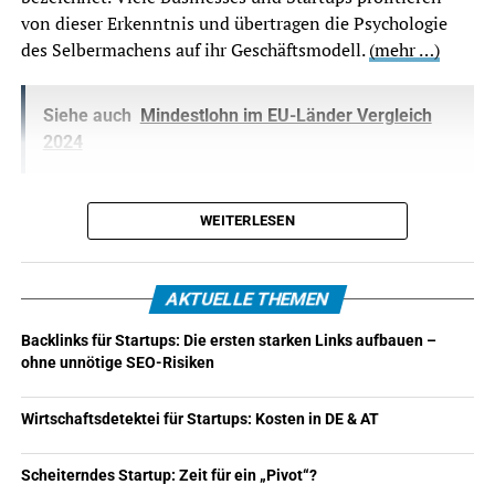
Startups verfügen häufig über kleine Teams, kurze
von dieser Erkenntnis und übertragen die Psychologie
Entscheidungswege und wertvolles Wissen, das nur bei
des Selbermachens auf ihr Geschäftsmodell.
(mehr …)
wenigen Personen liegt. Ein einzelner Pflichtverstoß
kann deshalb größere Auswirkungen haben als in einem
Siehe auch
Mindestlohn im EU-Länder Vergleich
Unternehmen mit mehreren Kontroll- und
2024
Vertretungsebenen.
Die Beauftragung einer Detektei kann insbesondere
bei folgenden Verdachtsfällen geprüft werden:
WEITERLESEN
Manipulation von Arbeitszeitaufzeichnungen
AKTUELLE THEMEN
vorgetäuschte Arbeitsunfähigkeit oder
genesungswidriges Verhalten
Backlinks für Startups: Die ersten starken Links aufbauen –
ohne unnötige SEO-Risiken
unerlaubte oder konkurrierende Nebentätigkeiten
Diebstahl von Waren, Bargeld oder Betriebsmitteln
Wirtschaftsdetektei für Startups: Kosten in DE & AT
Spesenbetrug und fingierte Geschäftsreisen
Scheiterndes Startup: Zeit für ein „Pivot“?
Weitergabe von Kundenlisten oder