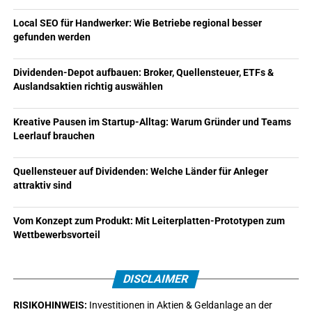
Geschäftsgeheimnissen
Local SEO für Handwerker: Wie Betriebe regional besser
Verstöße gegen Wettbewerbs- oder
gefunden werden
Geheimhaltungsvereinbarungen
Dividenden-Depot aufbauen: Broker, Quellensteuer, ETFs &
Sabotage an betrieblichen Abläufen oder IT-
Auslandsaktien richtig auswählen
Systemen
Betrug durch Lieferanten, Vermittler oder
Kreative Pausen im Startup-Alltag: Warum Gründer und Teams
Geschäftspartner
Leerlauf brauchen
Marken-, Produkt- oder Ideenmissbrauch durch
Quellensteuer auf Dividenden: Welche Länder für Anleger
Wettbewerber
attraktiv sind
Nicht jeder auffällige Vorgang rechtfertigt sofort externe
Ermittlungen. Bei einem neuen Geschäftspartner kann
Vom Konzept zum Produkt: Mit Leiterplatten-Prototypen zum
zunächst eine
Einzelauskunft zur Bonitäts- und
Wettbewerbsvorteil
Risikoprüfung
ausreichen. Bei verdächtigen Zugriffen auf
Unternehmensdaten sollten zuerst Zugriffsrechte,
DISCLAIMER
Protokolle und die vorhandenen Maßnahmen zur
IT-
Sicherheit im Startup
geprüft und gesichert werden.
RISIKOHINWEIS:
Investitionen in Aktien & Geldanlage an der