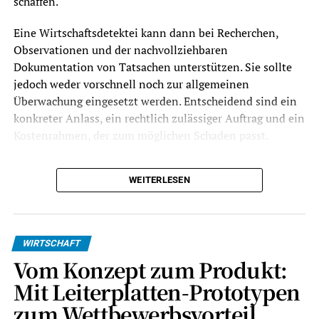
schaffen.
Eine Wirtschaftsdetektei kann dann bei Recherchen,
Observationen und der nachvollziehbaren
Dokumentation von Tatsachen unterstützen. Sie sollte
jedoch weder vorschnell noch zur allgemeinen
Überwachung eingesetzt werden. Entscheidend sind ein
konkreter Anlass, ein rechtlich zulässiger Auftrag und ein
Kostenrahmen, der zum möglichen Schaden passt.
Dieser Ratgeber zeigt, wann eine
Detektei für Startups
WEITERLESEN
infrage kommt, wie sich Detektivkosten
zusammensetzen und welche Unterschiede
Unternehmen bei der Auswahl eines Anbieters in
Deutschland und Österreich beachten sollten.
WIRTSCHAFT
Vom Konzept zum Produkt:
Mit Leiterplatten-Prototypen
zum Wettbewerbsvorteil