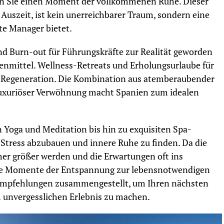
en Sie einen Moment der vollkommenen Ruhe. Dieser
 Auszeit, ist kein unerreichbarer Traum, sondern eine
ste Manager bietet.
und Burn-out für Führungskräfte zur Realität geworden
egenmittel. Wellness-Retreats und Erholungsurlaube für
r Regeneration. Die Kombination aus atemberaubender
 luxuriöser Verwöhnung macht Spanien zum idealen
n Yoga und Meditation bis hin zu exquisiten Spa-
b, Stress abzubauen und innere Ruhe zu finden. Da die
er größer werden und die Erwartungen oft ins
che Momente der Entspannung zur lebensnotwendigen
n Empfehlungen zusammengestellt, um Ihren nächsten
 unvergesslichen Erlebnis zu machen.