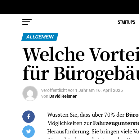
STARTUPS
ALLGEMEIN
Welche Vorte
für Bürogebä
veröffentlicht
vor 1 Jahr
am
16. April 2025
von
David Reisner
Wussten Sie, dass über 70% der
Büro
Möglichkeiten zur
Fahrzeugunterst
Herausforderung. Sie bringen viele Vo