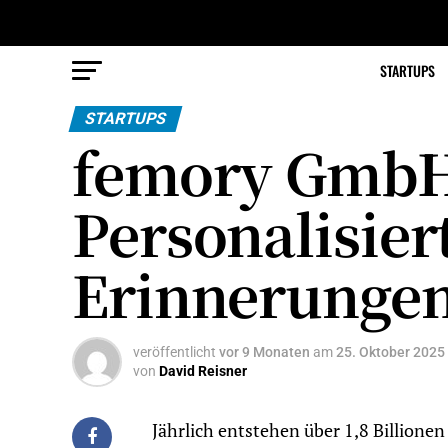
STARTUPS
STARTUPS
femory GmbH 
Personalisie
Erinnerunge
veröffentlicht
vor 9 Monaten
am
25. Oktober 2025
von
David Reisner
Jährlich entstehen über 1,8 Billionen