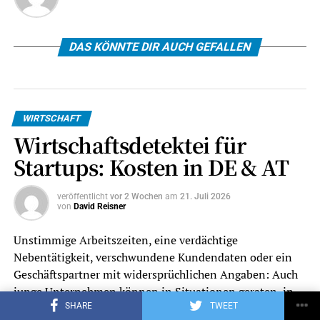
DAS KÖNNTE DIR AUCH GEFALLEN
WIRTSCHAFT
Wirtschaftsdetektei für
Startups: Kosten in DE & AT
veröffentlicht
vor 2 Wochen
am
21. Juli 2026
von
David Reisner
Unstimmige Arbeitszeiten, eine verdächtige
Nebentätigkeit, verschwundene Kundendaten oder ein
Geschäftspartner mit widersprüchlichen Angaben: Auch
junge Unternehmen können in Situationen geraten, in
denen interne Kontrollen allein keine Klarheit mehr
SHARE
TWEET