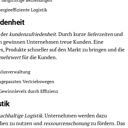
 langfristige Beziehungen
rgieeffiziente Logistik
denheit
g der
kundenzufriedenheit
. Durch kurze
lieferzeiten
und
en gewinnen Unternehmen treue Kunden. Eine
s, Produkte schneller auf den Markt zu bringen und die
mehrwert
für die Kunden.
klusverwaltung
ngepassten Vertriebswegen
Gewinnlevels durch Effizienz
stik
achhaltige Logistik
. Unternehmen werden dazu
lien zu nutzen und
ressourcenschonung
zu fördern. Das