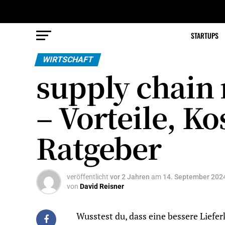
STARTUPS
WIRTSCHAFT
supply chain
– Vorteile, Ko
Ratgeber
veröffentlicht
vor 2 Jahren
am
14. September 202
von
David Reisner
Wusstest du, dass eine bessere Liefe