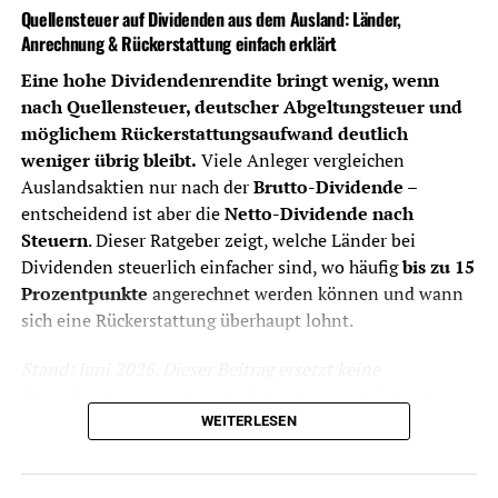
aber nicht allein entscheidend. Auch
Quellensteuer auf Dividenden aus dem Ausland: Länder,
Depotführung,
Anrechnung & Rückerstattung einfach erklärt
Handelsplatzgebühren,
Sparplankosten und
Eine hohe Dividendenrendite bringt wenig, wenn
Währungsumrechnung zählen.
nach Quellensteuer, deutscher Abgeltungsteuer und
möglichem Rückerstattungsaufwand deutlich
Dividendenabrechnung
Ein gutes Dividenden-Depot sollte
weniger übrig bleibt.
Viele Anleger vergleichen
Ausschüttungen, Steuern und Erträge
Auslandsaktien nur nach der
Brutto-Dividende
–
übersichtlich dokumentieren.
entscheidend ist aber die
Netto-Dividende nach
Quellensteuer
Bei Auslandsdividenden ist wichtig, ob
Steuern
. Dieser Ratgeber zeigt, welche Länder bei
der Broker Quellensteuer sauber
Dividenden steuerlich einfacher sind, wo häufig
bis zu 15
ausweist, anrechenbare Beträge
Prozentpunkte
angerechnet werden können und wann
berücksichtigt und nötige Unterlagen
sich eine Rückerstattung überhaupt lohnt.
bereitstellt.
Auslandsaktien
Für britische, singapurische,
Stand: Juni 2026. Dieser Beitrag ersetzt keine
australische, brasilianische,
Steuerberatung, sondern hilft bei der ersten Einordnung
spanische, japanische oder US-Aktien
für Privatanleger mit Depot in Deutschland.
WEITERLESEN
sind Handelsplätze, Währung und
Steuerdokumente entscheidend.
Das Wichtigste zur Quellensteuer
ETFs
ETF-Sparpläne können ein Dividenden-