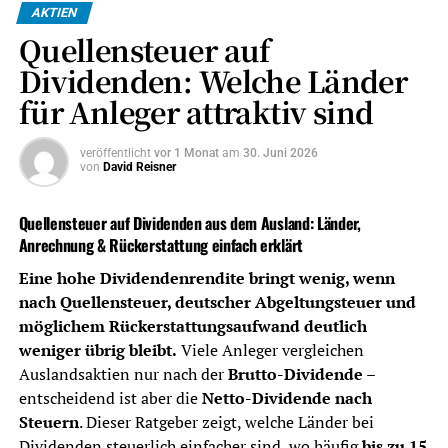
Stand: Juli 2026.
Dieser Beitrag ist keine
AKTIEN
Anlageberatung und keine Steuerberatung, sondern eine
Quellensteuer auf
Orientierung für Privatanleger in Deutschland.
Dividenden: Welche Länder
Das Wichtigste in Kürze – Kosten
für Anleger attraktiv sind
und Steuern
veröffentlicht
vor 1 Monat
am
30. Juni 2026
von
David Reisner
Depotkosten
Niedrige Ordergebühren sind wichtig,
aber nicht allein entscheidend. Auch
Quellensteuer auf Dividenden aus dem Ausland: Länder,
Depotführung,
Anrechnung & Rückerstattung einfach erklärt
Handelsplatzgebühren,
Sparplankosten und
Eine hohe Dividendenrendite bringt wenig, wenn
Währungsumrechnung zählen.
nach Quellensteuer, deutscher Abgeltungsteuer und
möglichem Rückerstattungsaufwand deutlich
Dividendenabrechnung
Ein gutes Dividenden-Depot sollte
weniger übrig bleibt.
Viele Anleger vergleichen
Ausschüttungen, Steuern und Erträge
Auslandsaktien nur nach der
Brutto-Dividende
–
übersichtlich dokumentieren.
entscheidend ist aber die
Netto-Dividende nach
Quellensteuer
Bei Auslandsdividenden ist wichtig, ob
Steuern
. Dieser Ratgeber zeigt, welche Länder bei
der Broker Quellensteuer sauber
Dividenden steuerlich einfacher sind, wo häufig
bis zu 15