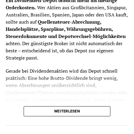
Ein Dividenden-Depot braucht mehr als niedrige
Orderkosten.
Wer Aktien aus Großbritannien, Singapur,
Australien, Brasilien, Spanien, Japan oder den USA kauft,
sollte auch auf
Quellensteuer-Abrechnung,
Handelsplätze, Sparpläne, Währungsgebühren,
Steuerdokumente und Depotwechsel-Möglichkeiten
achten. Der günstigste Broker ist nicht automatisch der
beste – entscheidend ist, ob das Depot zur eigenen
Strategie passt.
Gerade bei Dividendenaktien wird das Depot schnell
praktisch: Eine hohe Brutto-Dividende bringt wenig,
wenn Abrechnungen unübersichtlich sind,
Quellensteuer-Themen unnötig kompliziert werden oder
der Handel mit Auslandsaktien teuer ist. Dieser Ratgeber
zeigt, worauf Anleger achten sollten, bevor sie ein
WEITERLESEN
Dividenden-Depot eröffnen oder ihr bestehendes Depot
wechseln.