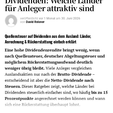
Dividenden: Welche Länder
Das Wichtigste in Kürze – Kosten
für Anleger attraktiv sind
und Steuern
veröffentlicht
vor 1 Monat
am
30. Juni 2026
von
David Reisner
Depotkosten
Niedrige Ordergebühren sind wichtig,
aber nicht allein entscheidend. Auch
Quellensteuer auf Dividenden aus dem Ausland: Länder,
Depotführung,
Anrechnung & Rückerstattung einfach erklärt
Handelsplatzgebühren,
Sparplankosten und
Eine hohe Dividendenrendite bringt wenig, wenn
Währungsumrechnung zählen.
nach Quellensteuer, deutscher Abgeltungsteuer und
möglichem Rückerstattungsaufwand deutlich
Dividendenabrechnung
Ein gutes Dividenden-Depot sollte
weniger übrig bleibt.
Viele Anleger vergleichen
Ausschüttungen, Steuern und Erträge
Auslandsaktien nur nach der
Brutto-Dividende
–
übersichtlich dokumentieren.
entscheidend ist aber die
Netto-Dividende nach
Quellensteuer
Bei Auslandsdividenden ist wichtig, ob
Steuern
. Dieser Ratgeber zeigt, welche Länder bei
der Broker Quellensteuer sauber
Dividenden steuerlich einfacher sind, wo häufig
bis zu 15
ausweist, anrechenbare Beträge
Prozentpunkte
angerechnet werden können und wann
berücksichtigt und nötige Unterlagen
sich eine Rückerstattung überhaupt lohnt.
bereitstellt.
Auslandsaktien
Für britische, singapurische,