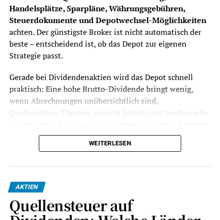
Handelsplätze, Sparpläne, Währungsgebühren,
Steuerdokumente und Depotwechsel-Möglichkeiten
achten. Der günstigste Broker ist nicht automatisch der
beste – entscheidend ist, ob das Depot zur eigenen
Strategie passt.
Gerade bei Dividendenaktien wird das Depot schnell
praktisch: Eine hohe Brutto-Dividende bringt wenig,
wenn Abrechnungen unübersichtlich sind,
Quellensteuer-Themen unnötig kompliziert werden oder
der Handel mit Auslandsaktien teuer ist. Dieser Ratgeber
zeigt, worauf Anleger achten sollten, bevor sie ein
WEITERLESEN
Dividenden-Depot eröffnen oder ihr bestehendes Depot
wechseln.
Stand: Juli 2026.
Dieser Beitrag ist keine
AKTIEN
Anlageberatung und keine Steuerberatung, sondern eine
Quellensteuer auf
Orientierung für Privatanleger in Deutschland.