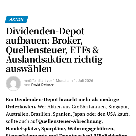
AKTIEN
Dividenden-Depot
aufbauen: Broker,
Quellensteuer, ETFs &
Auslandsaktien richtig
auswählen
veröffentlicht
vor 1 Monat
am
1. Juli 2026
von
David Reisner
Ein Dividenden-Depot braucht mehr als niedrige
Orderkosten.
Wer Aktien aus Großbritannien, Singapur,
Australien, Brasilien, Spanien, Japan oder den USA kauft,
sollte auch auf
Quellensteuer-Abrechnung,
Handelsplätze, Sparpläne, Währungsgebühren,
Steuerdokumente und Depotwechsel-Möglichkeiten