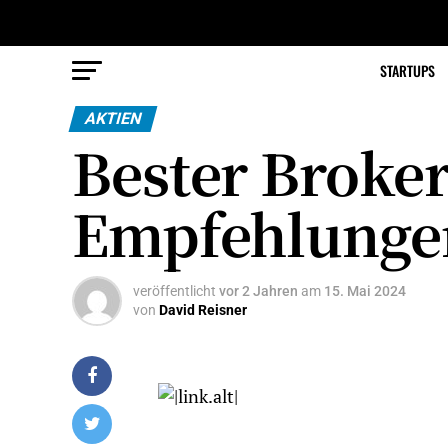
STARTUPS
AKTIEN
Bester Broker
Empfehlunge
veröffentlicht
vor 2 Jahren
am
15. Mai 2024
von
David Reisner