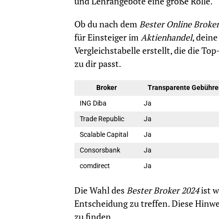
und Lehrangebote eine große Rolle.
Ob du nach dem
Bester Online Broke
für Einsteiger im
Aktienhandel
, dein
Vergleichstabelle erstellt, die die T
zu dir passt.
Broker
Transparente Gebühre
ING Diba
Ja
Trade Republic
Ja
Scalable Capital
Ja
Consorsbank
Ja
comdirect
Ja
Die Wahl des
Bester Broker 2024
ist w
Entscheidung zu treffen. Diese Hinwei
zu finden.