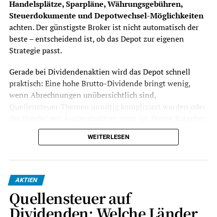
Handelsplätze, Sparpläne, Währungsgebühren,
Steuerdokumente und Depotwechsel-Möglichkeiten
achten. Der günstigste Broker ist nicht automatisch der
beste – entscheidend ist, ob das Depot zur eigenen
Strategie passt.
Gerade bei Dividendenaktien wird das Depot schnell
praktisch: Eine hohe Brutto-Dividende bringt wenig,
wenn Abrechnungen unübersichtlich sind,
Quellensteuer-Themen unnötig kompliziert werden oder
der Handel mit Auslandsaktien teuer ist. Dieser Ratgeber
zeigt, worauf Anleger achten sollten, bevor sie ein
WEITERLESEN
Dividenden-Depot eröffnen oder ihr bestehendes Depot
wechseln.
Stand: Juli 2026.
Dieser Beitrag ist keine
AKTIEN
Anlageberatung und keine Steuerberatung, sondern eine
Quellensteuer auf
Orientierung für Privatanleger in Deutschland.
Dividenden: Welche Länder