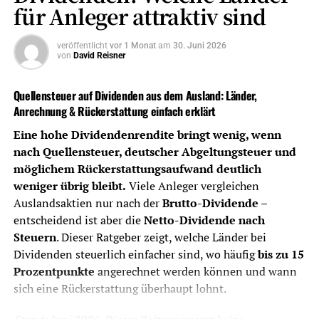
Das Wichtigste in Kürze – Kosten
für Anleger attraktiv sind
und Steuern
veröffentlicht
vor 1 Monat
am
30. Juni 2026
von
David Reisner
Depotkosten
Niedrige Ordergebühren sind wichtig,
aber nicht allein entscheidend. Auch
Quellensteuer auf Dividenden aus dem Ausland: Länder,
Depotführung,
Anrechnung & Rückerstattung einfach erklärt
Handelsplatzgebühren,
Sparplankosten und
Eine hohe Dividendenrendite bringt wenig, wenn
Währungsumrechnung zählen.
nach Quellensteuer, deutscher Abgeltungsteuer und
möglichem Rückerstattungsaufwand deutlich
Dividendenabrechnung
Ein gutes Dividenden-Depot sollte
weniger übrig bleibt.
Viele Anleger vergleichen
Ausschüttungen, Steuern und Erträge
Auslandsaktien nur nach der
Brutto-Dividende
–
übersichtlich dokumentieren.
entscheidend ist aber die
Netto-Dividende nach
Quellensteuer
Bei Auslandsdividenden ist wichtig, ob
Steuern
. Dieser Ratgeber zeigt, welche Länder bei
der Broker Quellensteuer sauber
Dividenden steuerlich einfacher sind, wo häufig
bis zu 15
ausweist, anrechenbare Beträge
Prozentpunkte
angerechnet werden können und wann
berücksichtigt und nötige Unterlagen
sich eine Rückerstattung überhaupt lohnt.
bereitstellt.
Auslandsaktien
Für britische, singapurische,