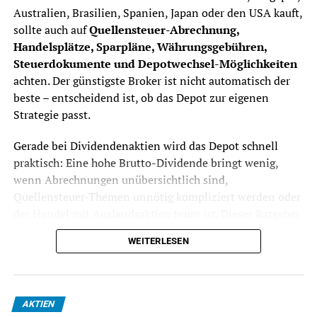
Australien, Brasilien, Spanien, Japan oder den USA kauft,
sollte auch auf
Quellensteuer-Abrechnung,
Handelsplätze, Sparpläne, Währungsgebühren,
Steuerdokumente und Depotwechsel-Möglichkeiten
achten. Der günstigste Broker ist nicht automatisch der
beste – entscheidend ist, ob das Depot zur eigenen
Strategie passt.
Gerade bei Dividendenaktien wird das Depot schnell
praktisch: Eine hohe Brutto-Dividende bringt wenig,
wenn Abrechnungen unübersichtlich sind,
Quellensteuer-Themen unnötig kompliziert werden oder
der Handel mit Auslandsaktien teuer ist. Dieser Ratgeber
zeigt, worauf Anleger achten sollten, bevor sie ein
WEITERLESEN
Dividenden-Depot eröffnen oder ihr bestehendes Depot
wechseln.
Stand: Juli 2026.
Dieser Beitrag ist keine
AKTIEN
Anlageberatung und keine Steuerberatung, sondern eine