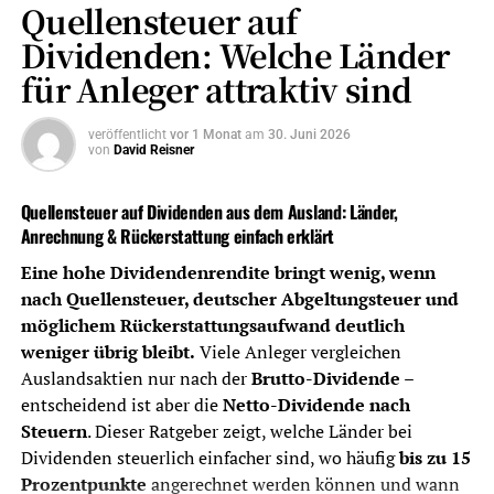
Quellensteuer auf
Orientierung für Privatanleger in Deutschland.
Dividenden: Welche Länder
Das Wichtigste in Kürze – Kosten
für Anleger attraktiv sind
und Steuern
veröffentlicht
vor 1 Monat
am
30. Juni 2026
von
David Reisner
Depotkosten
Niedrige Ordergebühren sind wichtig,
aber nicht allein entscheidend. Auch
Quellensteuer auf Dividenden aus dem Ausland: Länder,
Depotführung,
Anrechnung & Rückerstattung einfach erklärt
Handelsplatzgebühren,
Sparplankosten und
Eine hohe Dividendenrendite bringt wenig, wenn
Währungsumrechnung zählen.
nach Quellensteuer, deutscher Abgeltungsteuer und
möglichem Rückerstattungsaufwand deutlich
Dividendenabrechnung
Ein gutes Dividenden-Depot sollte
weniger übrig bleibt.
Viele Anleger vergleichen
Ausschüttungen, Steuern und Erträge
Auslandsaktien nur nach der
Brutto-Dividende
–
übersichtlich dokumentieren.
entscheidend ist aber die
Netto-Dividende nach
Quellensteuer
Bei Auslandsdividenden ist wichtig, ob
Steuern
. Dieser Ratgeber zeigt, welche Länder bei
der Broker Quellensteuer sauber
Dividenden steuerlich einfacher sind, wo häufig
bis zu 15
ausweist, anrechenbare Beträge
Prozentpunkte
angerechnet werden können und wann
berücksichtigt und nötige Unterlagen