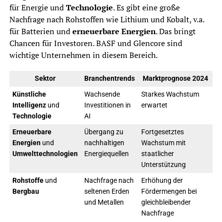
für Energie und
Technologie
. Es gibt eine große
Nachfrage nach Rohstoffen wie Lithium und Kobalt, v.a.
für Batterien und
erneuerbare Energien
. Das bringt
Chancen für Investoren. BASF und Glencore sind
wichtige Unternehmen in diesem Bereich.
Sektor
Branchentrends
Marktprognose 2024
Künstliche
Wachsende
Starkes Wachstum
Intelligenz
und
Investitionen in
erwartet
Technologie
AI
Erneuerbare
Übergang zu
Fortgesetztes
Energien
und
nachhaltigen
Wachstum mit
Umwelttechnologien
Energiequellen
staatlicher
Unterstützung
Rohstoffe
und
Nachfrage nach
Erhöhung der
Bergbau
seltenen Erden
Fördermengen bei
und Metallen
gleichbleibender
Nachfrage