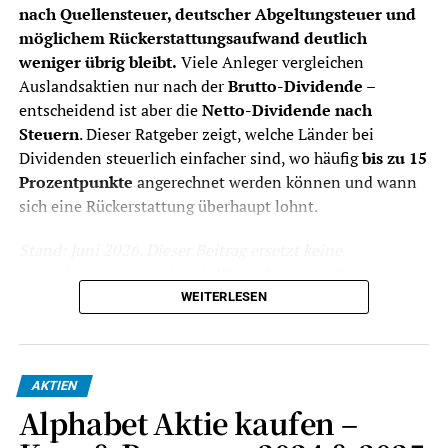
Währungsumrechnung zählen.
nach Quellensteuer, deutscher Abgeltungsteuer und
möglichem Rückerstattungsaufwand deutlich
Dividendenabrechnung
Ein gutes Dividenden-Depot sollte
weniger übrig bleibt.
Viele Anleger vergleichen
Ausschüttungen, Steuern und Erträge
Auslandsaktien nur nach der
Brutto-Dividende
–
übersichtlich dokumentieren.
entscheidend ist aber die
Netto-Dividende nach
Quellensteuer
Bei Auslandsdividenden ist wichtig, ob
Steuern
. Dieser Ratgeber zeigt, welche Länder bei
der Broker Quellensteuer sauber
Dividenden steuerlich einfacher sind, wo häufig
bis zu 15
ausweist, anrechenbare Beträge
Prozentpunkte
angerechnet werden können und wann
berücksichtigt und nötige Unterlagen
sich eine Rückerstattung überhaupt lohnt.
bereitstellt.
Auslandsaktien
Für britische, singapurische,
Stand: Juni 2026. Dieser Beitrag ersetzt keine
australische, brasilianische,
Steuerberatung, sondern hilft bei der ersten Einordnung
spanische, japanische oder US-Aktien
für Privatanleger mit Depot in Deutschland.
WEITERLESEN
sind Handelsplätze, Währung und
Steuerdokumente entscheidend.
Das Wichtigste zur Quellensteuer
ETFs
ETF-Sparpläne können ein Dividenden-
auf Dividenden in Kürze
Depot stabilisieren, sollten aber nach
AKTIEN
Kosten, Fondsdomizil,
Alphabet Aktie kaufen –
Ausschüttungsart und langfristiger
Deutsche
Auf Kapitalerträge fallen grundsätzlich
25 %
Strategie gewählt werden.