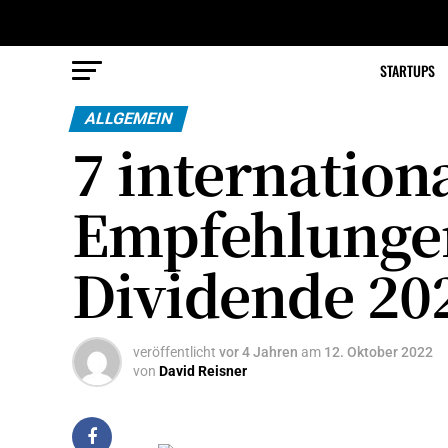
STARTUPS
ALLGEMEIN
7 internation
Empfehlunge
Dividende 20
veröffentlicht
vor 4 Jahren
am
12. Oktober 2022
von
David Reisner