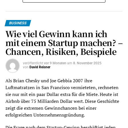
wichtig ist
Handwerksleistungen werden selten deutschlandweit
gesucht. Wer einen Wasserschaden hat, eine neue
BUSINESS
Heizung braucht oder eine Fassade streichen lassen
Wie viel Gewinn kann ich
möchte, sucht einen Anbieter in der Nähe. Genau hier
mit einem Startup machen? –
entscheidet lokale Sichtbarkeit darüber, ob ein Betrieb
überhaupt in die engere Auswahl kommt.
Chancen, Risiken, Beispiele
Google selbst erklärt, dass lokale Ergebnisse vor allem
veröffentlicht
vor 9 Monaten
am
8. November 2025
anhand von Relevanz, Entfernung und Bekanntheit
von
David Reisner
bewertet werden. Für Handwerker bedeutet das: Google
Als Brian Chesky und Joe Gebbia 2007 ihre
muss verstehen,
welche Leistungen
ein Betrieb
Luftmatratzen in San Francisco vermieteten, rechneten
anbietet,
wo
er tätig ist und
warum
er vertrauenswürdig
sie nur mit ein paar Dollar extra für die Miete. Heute ist
ist.
Airbnb über 75 Milliarden Dollar wert. Diese Geschichte
Ein Handwerksbetrieb kann fachlich hervorragend sein –
zeigt die extremen Gewinnchancen bei einer
wenn Google die Leistungen, den Standort und die
erfolgreichen Unternehmensgründung.
Spezialisierung nicht sauber erkennt, erscheinen
Die Frage nach dem Startup-Gewinn beschäftigt jeden