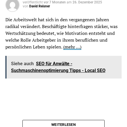
veröffentlicht
vor 7 Monaten
am
26. Dezember 2025
Sichtbarkeitsfaktor.
von
David Reisner
Bewertungen
Gute, echte und aktuelle Bewertungen
schaffen Vertrauen und können die
Die Arbeitswelt hat sich in den vergangenen Jahren
Entscheidung für einen Betrieb stark
radikal verändert. Beschäftigte hinterfragen stärker, was
beeinflussen.
Wertschätzung bedeutet, wie Motivation entsteht und
welche Rolle Arbeitgeber in ihrem beruflichen und
Lokale
Jede wichtige Leistung sollte klar erklärt
persönlichen Leben spielen.
(mehr …)
Leistungsseiten
werden: mit Ort, Problem, Lösung, Ablauf,
Kostenfaktoren und Kontaktmöglichkeit.
Vertrauen
Meisterbetrieb, Referenzen, Fotos, echte
Siehe auch
SEO für Anwälte -
Ansprechpartner, Zertifikate und
Suchmaschinenoptimierung Tipps - Local SEO
transparente Angaben sind für
Handwerker besonders wichtig.
Abschlussziel
Nicht mehr Besucher allein, sondern mehr
qualifizierte Anfragen aus dem eigenen
Einzugsgebiet.
Warum Local SEO für Handwerker so
WEITERLESEN