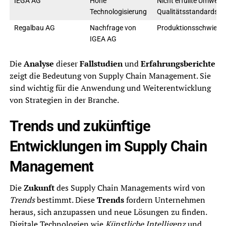
IEGA AG
Hohe
Nicht erfüllte Umwelt-
Technologisierung
Qualitätsstandards
Regalbau AG
Nachfrage von
Produktionsschwierig
IGEA AG
Die
Analyse
dieser
Fallstudien
und
Erfahrungsberichte
zeigt die Bedeutung von Supply Chain Management. Sie
sind wichtig für die Anwendung und Weiterentwicklung
von Strategien in der Branche.
Trends und zukünftige
Entwicklungen im Supply Chain
Management
Die
Zukunft
des Supply Chain Managements wird von
Trends
bestimmt. Diese
Trends
fordern Unternehmen
heraus, sich anzupassen und neue Lösungen zu finden.
Digitale Technologien wie
Künstliche Intelligenz
und