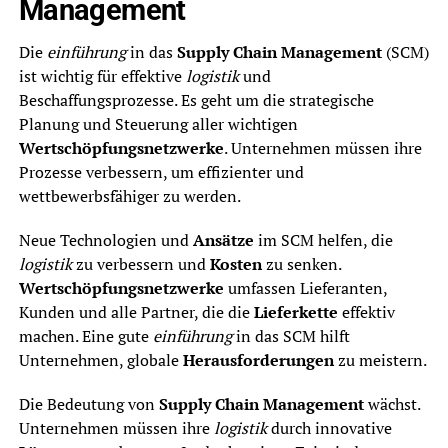
Management
Die
einführung
in das
Supply Chain Management
(SCM)
ist wichtig für effektive
logistik
und
Beschaffungsprozesse. Es geht um die strategische
Planung und Steuerung aller wichtigen
Wertschöpfungsnetzwerke
. Unternehmen müssen ihre
Prozesse verbessern, um effizienter und
wettbewerbsfähiger zu werden.
Neue Technologien und
Ansätze
im SCM helfen, die
logistik
zu verbessern und
Kosten
zu senken.
Wertschöpfungsnetzwerke
umfassen Lieferanten,
Kunden und alle Partner, die die
Lieferkette
effektiv
machen. Eine gute
einführung
in das SCM hilft
Unternehmen, globale
Herausforderungen
zu meistern.
Die Bedeutung von
Supply Chain Management
wächst.
Unternehmen müssen ihre
logistik
durch innovative