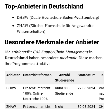
Top-Anbieter in Deutschland
DHBW (Duale Hochschule Baden-Württemberg)
ZHAW (Zürcher Hochschule für Angewandte
Wissenschaften)
Besondere Merkmale der Anbieter
Die
anbieter
für
CAS Supply Chain Management
in
Deutschland
haben besondere
merkmale
. Diese machen
ihre Programme attraktiv:
Anbieter
Unterrichtsformen
Anzahl
Startdatum
Kost
Studierende
DHBW
Präsenzunterricht:
Rund 800
29.08.2024
Variiert
100%, Online-
Studierende
nach
Unterricht: 100%
Progr
ZHAW
Präsenzunterricht:
Nicht
30.08.2024
CHF