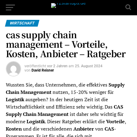
WIRTSCHAFT
cas supply chain
management – Vorteile,
Kosten, Anbieter – Ratgeber
veröffentlicht
vor 2 Jahren
am
25. August 2024
von
David Reisner
Wussten Sie, dass Unternehmen, die effektives
Supply
Chain Management
nutzen, 15-20% weniger für
Logistik
ausgeben? In der heutigen Zeit ist die
Wirtschaftlichkeit und Effizienz sehr wichtig. Das
CAS
Supply Chain Management
ist daher sehr wichtig für
moderne
Logistik
. Dieser Ratgeber erklärt die
Vorteile
,
Kosten
und die verschiedenen
Anbieter
von
CAS
-
Programmen. Er ist für alle, die sich mit