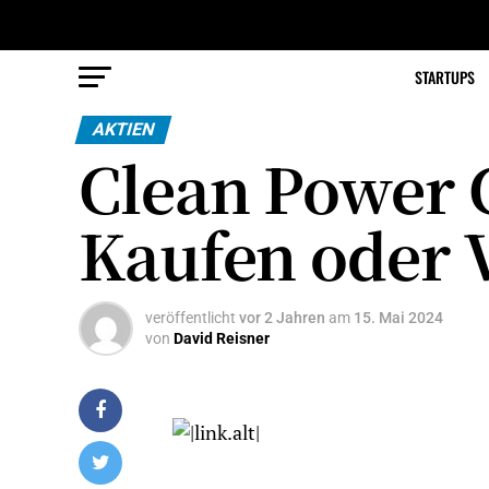
STARTUPS
AKTIEN
Clean Power C
Kaufen oder 
veröffentlicht
vor 2 Jahren
am
15. Mai 2024
von
David Reisner