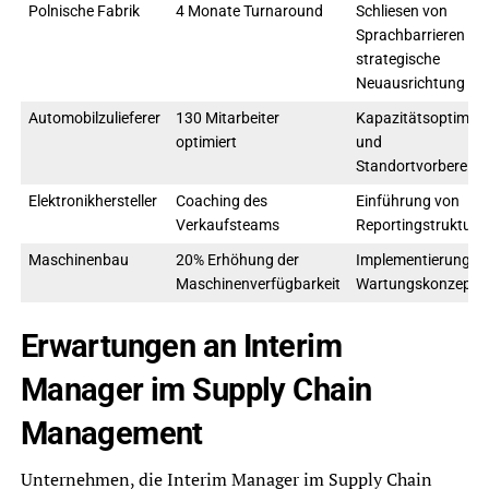
Polnische Fabrik
4 Monate Turnaround
Schliesen von
Sprachbarrieren un
strategische
Neuausrichtung
Automobilzulieferer
130 Mitarbeiter
Kapazitätsoptimie
optimiert
und
Standortvorbereitu
Elektronikhersteller
Coaching des
Einführung von
Verkaufsteams
Reportingstrukture
Maschinenbau
20% Erhöhung der
Implementierung n
Maschinenverfügbarkeit
Wartungskonzepte
Erwartungen an Interim
Manager im Supply Chain
Management
Unternehmen, die Interim Manager im Supply Chain